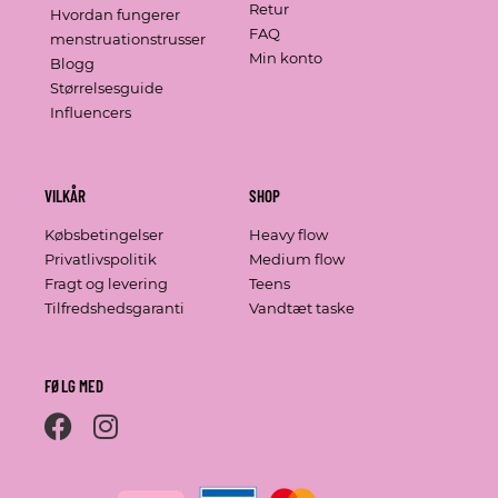
Retur
Hvordan fungerer
FAQ
menstruationstrusser
Min konto
Blogg
Størrelsesguide
Influencers
VILKÅR
SHOP
Købsbetingelser
Heavy flow
Privatlivspolitik
Medium flow
Fragt og levering
Teens
Tilfredshedsgaranti
Vandtæt taske
FØLG MED
F
I
a
n
c
s