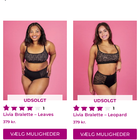
Dette
D
vare
v
har
h
flere
f
varianter.
v
Mulighederne
M
kan
k
vælges
v
på
p
varesiden
v
UDSOLGT
UDSOLGT
1
1
Livia Bralette – Leaves
Livia Bralette – Leopard
379
kr.
379
kr.
VÆLG MULIGHEDER
VÆLG MULIGHEDER