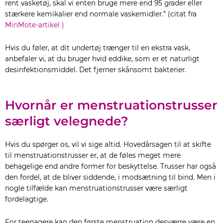
rent vasketøj, skal vi enten bruge mere end 95 grader eller
stærkere kemikalier end normale vaskemidler.” (citat fra
MinMote-artikel )
Hvis du føler, at dit undertøj trænger til en ekstra vask,
anbefaler vi, at du bruger hvid eddike, som er et naturligt
desinfektionsmiddel. Det fjerner skånsomt bakterier.
Hvornår er menstruationstrusser
særligt velegnede?
Hvis du spørger os, vil vi sige altid. Hovedårsagen til at skifte
til menstruationstrusser er, at de føles meget mere
behagelige end andre former for beskyttelse. Trusser har også
den fordel, at de bliver siddende, i modsætning til bind. Men i
nogle tilfælde kan menstruationstrusser være særligt
fordelagtige.
For teenagere kan den første menstruation desværre være en