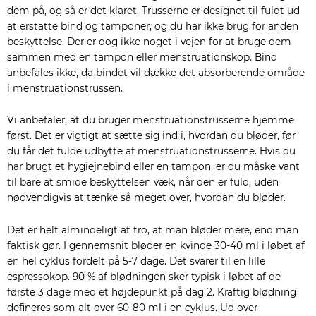
dem på, og så er det klaret. Trusserne er designet til fuldt ud
at erstatte bind og tamponer, og du har ikke brug for anden
beskyttelse. Der er dog ikke noget i vejen for at bruge dem
sammen med en tampon eller menstruationskop. Bind
anbefales ikke, da bindet vil dække det absorberende område
i menstruationstrussen.
Vi anbefaler, at du bruger menstruationstrusserne hjemme
først. Det er vigtigt at sætte sig ind i, hvordan du bløder, før
du får det fulde udbytte af menstruationstrusserne. Hvis du
har brugt et hygiejnebind eller en tampon, er du måske vant
til bare at smide beskyttelsen væk, når den er fuld, uden
nødvendigvis at tænke så meget over, hvordan du bløder.
Det er helt almindeligt at tro, at man bløder mere, end man
faktisk gør. I gennemsnit bløder en kvinde 30-40 ml i løbet af
en hel cyklus fordelt på 5-7 dage. Det svarer til en lille
espressokop. 90 % af blødningen sker typisk i løbet af de
første 3 dage med et højdepunkt på dag 2. Kraftig blødning
defineres som alt over 60-80 ml i en cyklus. Ud over