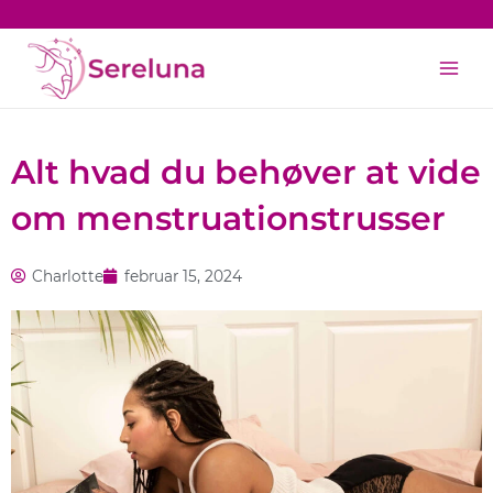
Gå
til
Main
indholdet
Men
Alt hvad du behøver at vide
om menstruationstrusser
Charlotte
februar 15, 2024