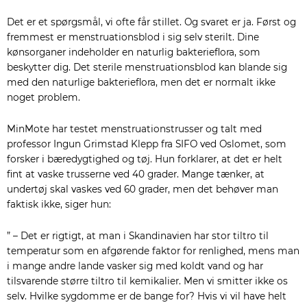
Det er et spørgsmål, vi ofte får stillet. Og svaret er ja. Først og
fremmest er menstruationsblod i sig selv sterilt. Dine
kønsorganer indeholder en naturlig bakterieflora, som
beskytter dig. Det sterile menstruationsblod kan blande sig
med den naturlige bakterieflora, men det er normalt ikke
noget problem.
MinMote har testet menstruationstrusser og talt med
professor Ingun Grimstad Klepp fra SIFO ved Oslomet, som
forsker i bæredygtighed og tøj. Hun forklarer, at det er helt
fint at vaske trusserne ved 40 grader. Mange tænker, at
undertøj skal vaskes ved 60 grader, men det behøver man
faktisk ikke, siger hun:
” – Det er rigtigt, at man i Skandinavien har stor tiltro til
temperatur som en afgørende faktor for renlighed, mens man
i mange andre lande vasker sig med koldt vand og har
tilsvarende større tiltro til kemikalier. Men vi smitter ikke os
selv. Hvilke sygdomme er de bange for? Hvis vi vil have helt