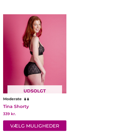
Dette
vare
har
flere
varianter.
Mulighederne
kan
vælges
på
varesiden
UDSOLGT
Moderate
Tina Shorty
339
kr.
VÆLG MULIGHEDER