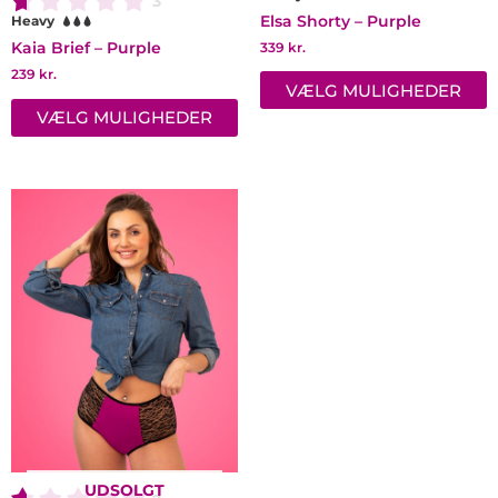
3
Elsa Shorty – Purple
Heavy
339
kr.
Kaia Brief – Purple
239
kr.
VÆLG MULIGHEDER
VÆLG MULIGHEDER
Dette
vare
har
flere
varianter.
Mulighederne
kan
vælges
på
varesiden
UDSOLGT