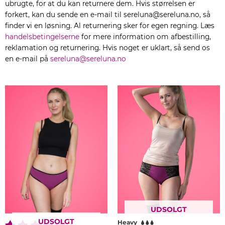
ubrugte, for at du kan returnere dem. Hvis størrelsen er
forkert, kan du sende en e-mail til sereluna@sereluna.no, så
finder vi en løsning. Al returnering sker for egen regning. Læs
handelsbetingelserne
for mere information om afbestilling,
reklamation og returnering. Hvis noget er uklart, så send os
en e-mail på
sereluna@sereluna.no
Dette
D
vare
v
har
h
flere
f
varianter.
v
Mulighederne
M
kan
k
vælges
v
på
p
varesiden
v
UDSOLGT
UDSOLGT
Heavy