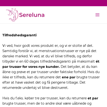
Gå
til
Main
indholdet
Men
Tilfredshedsgaranti
Vi ved, hvor godt vores produkt er, og vi er stolte af det.
Samtidig forstår vi, at menstruationstrusser er nye på det
danske marked. Vi ved, at du vil blive tilfreds, og derfor
tilbyder vi en 60 dages tilfredshedsgaranti på maksimalt
ét
par trusser for vores nye kunder
.
Det betyder, at du kan
åbne og prøve et par trusser under faktiske forhold. Hvis du
ikke er tilfreds, kan du returnere det
ene par
brugte trusser
efter at have vasket det og få pengene tilbage. Det
returnerede undertøj vil blive destrueret.
Hvis du f.eks. køber tre par trusser, kan du returnere
et par
brugte trusser, men de to andre skal være uåbnede og