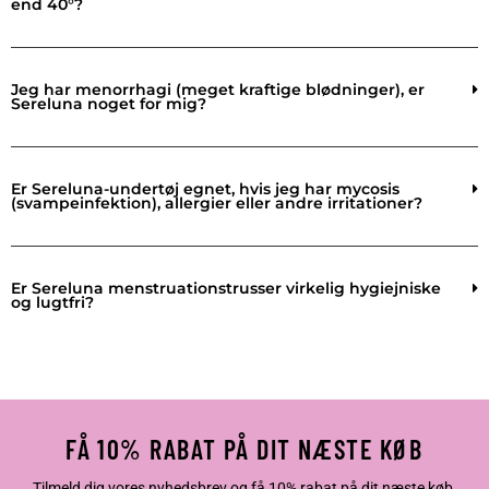
end 40°?
Jeg har menorrhagi (meget kraftige blødninger), er
Sereluna noget for mig?
Er Sereluna-undertøj egnet, hvis jeg har mycosis
(svampeinfektion), allergier eller andre irritationer?
Er Sereluna menstruationstrusser virkelig hygiejniske
og lugtfri?
FÅ 10% RABAT PÅ DIT NÆSTE KØB
Tilmeld dig vores nyhedsbrev og få 10% rabat på dit næste køb.