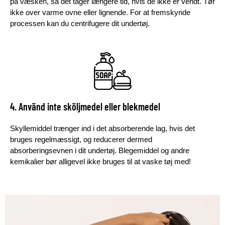
på væsken, så det tager længere tid, hvis de ikke er vendt. Tør
ikke over varme ovne eller lignende. For at fremskynde
processen kan du centrifugere dit undertøj.
4. Använd inte sköljmedel eller blekmedel
Skyllemiddel trænger ind i det absorberende lag, hvis det
bruges regelmæssigt, og reducerer dermed
absorberingsevnen i dit undertøj. Blegemiddel og andre
kemikalier bør alligevel ikke bruges til at vaske tøj med!