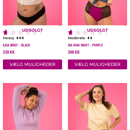
på
p
varesiden
v
UDSOLGT
UDSOLGT
3
2
Heavy
Moderate
KAIA BRIEF – BLACK
IDA HIGH WAIST – PURPLE
239
KR.
369
KR.
VÆLG MULIGHEDER
VÆLG MULIGHEDER
Dette
D
vare
v
har
h
flere
f
varianter.
v
Mulighederne
M
kan
k