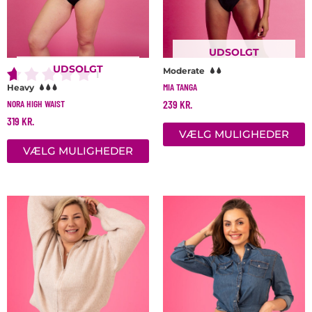
på
p
varesiden
v
UDSOLGT
UDSOLGT
Moderate
1
MIA TANGA
Heavy
239
KR.
NORA HIGH WAIST
319
KR.
VÆLG MULIGHEDER
VÆLG MULIGHEDER
Dette
D
vare
v
har
h
flere
f
varianter.
v
Mulighederne
M
kan
k
vælges
v