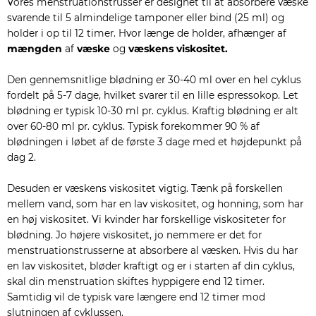
Vores menstruationstrusser er designet til at absorbere væske
svarende til 5 almindelige tamponer eller bind (25 ml) og
holder i op til 12 timer. Hvor længe de holder, afhænger af
mængden
af
væske
og
væskens viskositet.
Den gennemsnitlige blødning er 30-40 ml over en hel cyklus
fordelt på 5-7 dage, hvilket svarer til en lille espressokop. Let
blødning er typisk 10-30 ml pr. cyklus. Kraftig blødning er alt
over 60-80 ml pr. cyklus. Typisk forekommer 90 % af
blødningen i løbet af de første 3 dage med et højdepunkt på
dag 2.
Desuden er væskens viskositet vigtig. Tænk på forskellen
mellem vand, som har en lav viskositet, og honning, som har
en høj viskositet. Vi kvinder har forskellige viskositeter for
blødning. Jo højere viskositet, jo nemmere er det for
menstruationstrusserne at absorbere al væsken. Hvis du har
en lav viskositet, bløder kraftigt og er i starten af din cyklus,
skal din menstruation skiftes hyppigere end 12 timer.
Samtidig vil de typisk vare længere end 12 timer mod
slutningen af cyklussen.