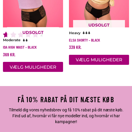
vælges
v
på
p
varesiden
v
UDSOLGT
UDSOLGT
Heavy
2
ELSA SHORTY – BLACK
Moderate
339
KR.
IDA HIGH WAIST – BLACK
369
KR.
VÆLG MULIGHEDER
VÆLG MULIGHEDER
FÅ 10% RABAT PÅ DIT NÆSTE KØB
Tilmeld dig vores nyhedsbrev og få 10% rabat på dit næste køb.
Find ud af, hvornår vi får nye modeller ind, og hvornår vi har
kampagner!