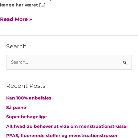
længe har været […]
Read More »
Search
S
ø
g
Recent Posts
e
f
Kan 100% anbefales
t
Så pæne
e
Super behagelige
r
Alt hvad du behøver at vide om menstruationstrusser
:
PFAS, fluorerede stoffer og menstruationstrusser