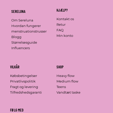
HJÆLP?
SERELUNA
Kontakt os
Om Sereluna
Retur
Hvordan fungerer
FAQ
menstruationstrusser
Min konto
Blogg
Størrelsesguide
Influencers
VILKÅR
SHOP
Købsbetingelser
Heavy flow
Privatlivspolitik
Medium flow
Fragt og levering
Teens
Tilfredshedsgaranti
Vandtæt taske
FØLG MED