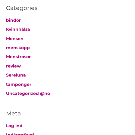
Categories
bindor
Kvinnhälsa
Mensen
menskopp
Menstrosor
review
Sereluna
tamponger
Uncategorized @no
Meta
Log ind
Indlægsfeed